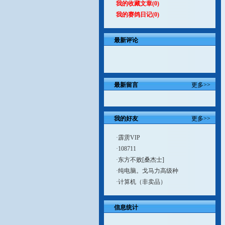
我的收藏文章
(0)
我的赛鸽日记
(0)
最新评论
最新留言
更多>>
我的好友
更多>>
·
霹雳VIP
·108711
·东方不败[桑杰士]
·纯电脑。戈马力高级种
·计算机（非卖品）
信息统计