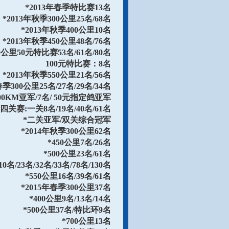
*2013年春季特比赛13名
*2013年秋季300公里25名/68名
*2013年秋季400公里10名
*2013年秋季450公里48名/76名
0公里50元特比赛53名/61名/80名
100元特比赛：8名
*2013年秋季550公里21名/56名
春季300公里25名/27名/29名/34名
400KM亚军/7名/ 50元指定鸽亚军
季四关赛:一关8名/19名/40名/61名
*二关亚军/双关综合冠军
*2014年秋季300公里62名
*450公里7名/26名
*500公里23名/61名
0名/23名/32名/33名/78名/130名
*550公里16名/39名/61名
*2015年春季300公里37名
*400公里9名/13名/14名
*500公里37名/特比环9名
*700公里13名