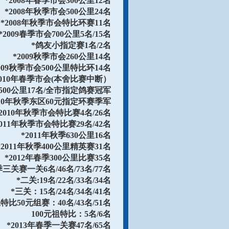
*2008年春季市会300公里12名
*2008年秋季市会500公里24名
*2008年秋季市会特比环赛11名
*2009春季市会700公里5名/15名
*鸽友小指定赛1名/2名
*2009秋季市会260公里14名
2009秋季市会500公里特比环14名
2010年春季市会(本舍比赛中断）
会500公里17名/全市指定鸽赛冠军
010年秋季东区60元指定环赛季军
*2010年秋季市会特比赛4名/26名
2011年秋季市会特比赛29名/42名
*2011年秋季630公里16名
*2011年秋季400公里精英赛31名
*2012年春季300公里比赛35名
季三关赛一关6名/46名/73名/77名
*二关:19名/22名/33名/34名
*三关：15名/24名/34名/41名
里特比50元组赛：40名/43名/51名
100元祖特比：5名/6名
*2013年春季一关赛47名/65名