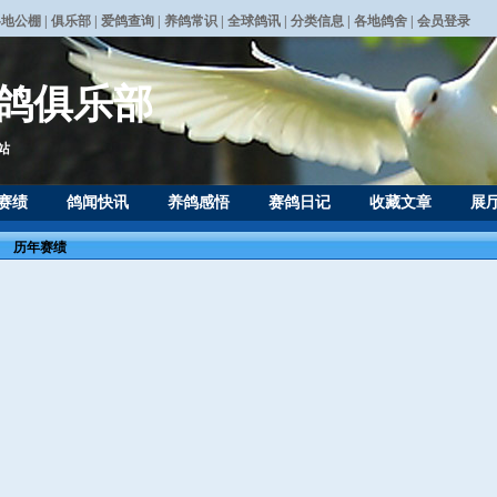
各地公棚
|
俱乐部
|
爱鸽查询
|
养鸽常识
|
全球鸽讯
|
分类信息
|
各地鸽舍
|
会员登录
鸽俱乐部
站
赛绩
鸽闻快讯
养鸽感悟
赛鸽日记
收藏文章
展
历年赛绩