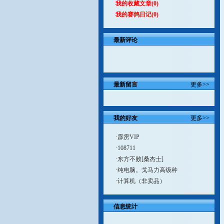
我的收藏文章
(0)
我的赛鸽日记
(0)
最新评论
最新留言
更多>>
我的好友
更多>>
·
霹雳VIP
·108711
·东方不败[桑杰士]
·纯电脑。戈马力高级种
·计算机（非卖品）
信息统计