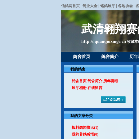
信鸽网首页
|
鸽业大全
|
铭鸽展厅
|
各地协会
|
武清翱翔赛
http://.quanqiuxinge.cn
收藏本
鸽舍首页
鸽舍简介
历年
我的鸽舍
鸽舍首页
鸽舍简介
历年赛绩
展厅相册
在线留言
我的文章分类
报料鸽闻快讯
(1)
我的养鸽感悟
(0)