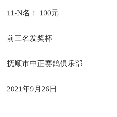
11-N
名：
100
元
前三名发奖杯
抚顺市中正赛鸽俱乐部
2021
年
9
月
26
日