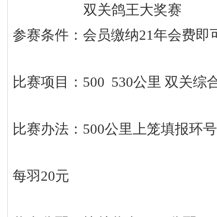
双关鸽王大奖赛
参赛条件：会员缴纳
21
年会费即
比赛项目：
500
530
公里
双关综
比赛办法：
500
公里上笼填报环号
每羽
20
元