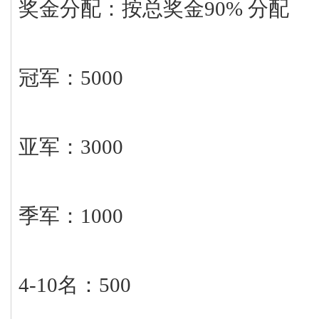
奖金分配：按总奖金
90%
分配
冠军：
5000
亚军：
3000
季军：
1000
4-10
名：
500