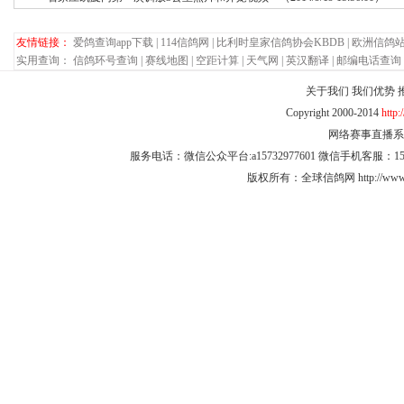
友情链接：
爱鸽查询app下载
|
114信鸽网
|
比利时皇家信鸽协会KBDB
|
欧洲信鸽
实用查询：
信鸽环号查询
|
赛线地图
|
空距计算
|
天气网
|
英汉翻译
|
邮编电话查询
关于我们
我们优势
Copyright 2000-2014
http
网络赛事直播系统 
服务电话：微信公众平台:a15732977601 微信手机客服：15732
版权所有：全球信鸽网 http://www.q