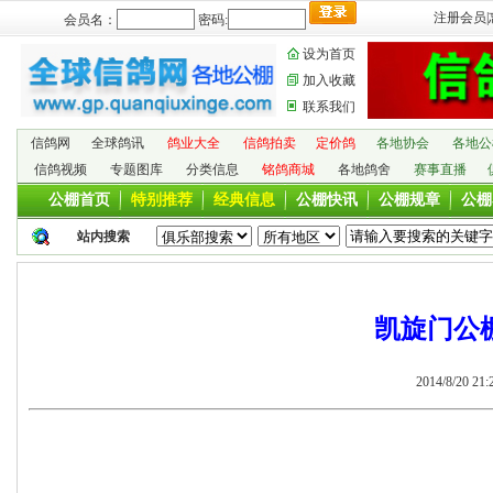
注册会员
|
会员名：
密码:
设为首页
加入收藏
联系我们
信鸽网
全球鸽讯
鸽业大全
信鸽拍卖
定价鸽
各地协会
各地公
信鸽视频
专题图库
分类信息
铭鸽商城
各地鸽舍
赛事直播
公棚首页
特别推荐
经典信息
公棚快讯
公棚规章
公棚
站内搜索
凯旋门公棚
2014/8/20 21